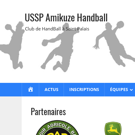
Skip
to
USSP Amikuze Handball
content
Club de HandBall à Saint Palais
ACCUEIL
ACTUS
INSCRIPTIONS
ÉQUIPES
Partenaires