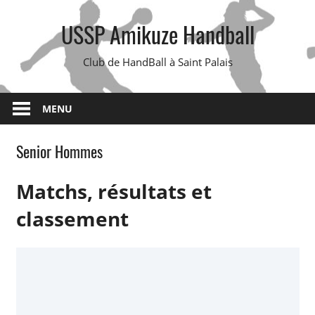
Skip
USSP Amikuze Handball
to
content
Club de HandBall à Saint Palais
MENU
Senior Hommes
Matchs, résultats et
classement