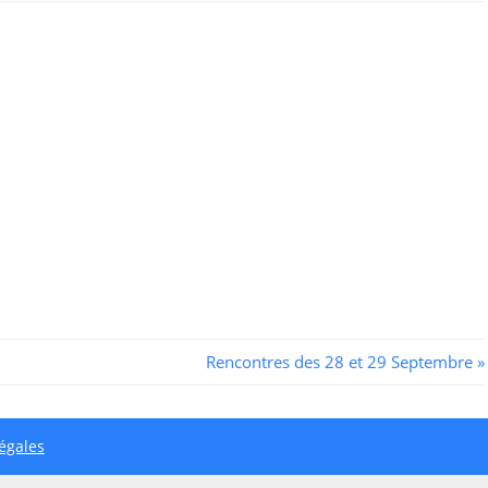
Next
Rencontres des 28 et 29 Septembre
Post:
égales