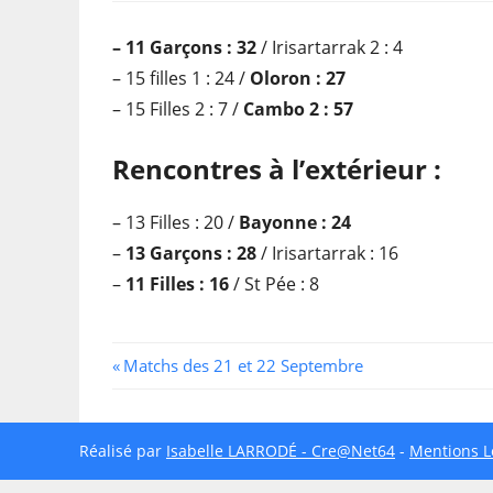
– 11 Garçons : 32
/ Irisartarrak 2 : 4
– 15 filles 1 : 24 /
Oloron : 27
– 15 Filles 2 : 7 /
Cambo 2 : 57
Rencontres à l’extérieur :
– 13 Filles : 20 /
Bayonne : 24
–
13 Garçons : 28
/ Irisartarrak : 16
–
11 Filles : 16
/ St Pée : 8
Navigation
Previous
Matchs des 21 et 22 Septembre
Post:
de
l’article
Réalisé par
Isabelle LARRODÉ - Cre@Net64
-
Mentions L