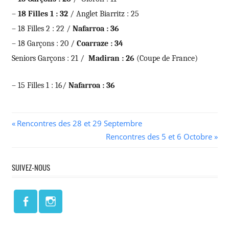
–
18 Filles 1 : 32
/ Anglet Biarritz : 25
– 18 Filles 2 : 22 /
Nafarroa : 36
– 18 Garçons : 20 /
Coarraze : 34
Seniors Garçons : 21 /
Madiran : 26
(Coupe de France)
– 15 Filles 1 : 16/
Nafarroa : 36
Navigation
Previous
Rencontres des 28 et 29 Septembre
Post:
Next
Rencontres des 5 et 6 Octobre
de
Post:
l’article
SUIVEZ-NOUS