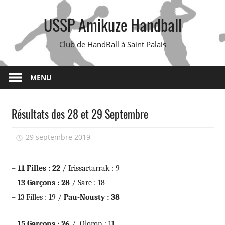
Skip
USSP Amikuze Handball
to
content
Club de HandBall à Saint Palais
MENU
Résultats des 28 et 29 Septembre
29 septembre 2019
USSP Handball
–
11 Filles : 22
/ Irissartarrak : 9
–
13 Garçons : 28
/ Sare : 18
– 13 Filles : 19 /
Pau-Nousty : 38
–
15 Garçons : 26
/ Oloron : 11