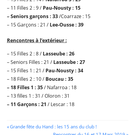
– 11 Filles 2 : 9 /
Pau-Nousty : 15
– Seniors garçons : 33
/Coarraze : 15
– 15 Garçons : 21 /
Lee-Ousse : 39
Rencontres à l’extérieur :
– 15 Filles 2 : 8 /
Lasseube : 26
– Seniors Filles : 21 /
Lasseube : 27
– 15 Filles 1 : 21 /
Pau-Nousty : 34
– 18 Filles 2 : 10 /
Boucau : 35
– 18 Filles 1 : 35
/ Nafarroa : 18
– 13 filles 1 : 31 / Oloron : 31
– 11 Garçons : 21
/ Lescar : 18
Navigation
Previous
Grande fête du Hand : les 15 ans du club !
Post:
Next
Rencontres du 16 et 17 Mars 2019