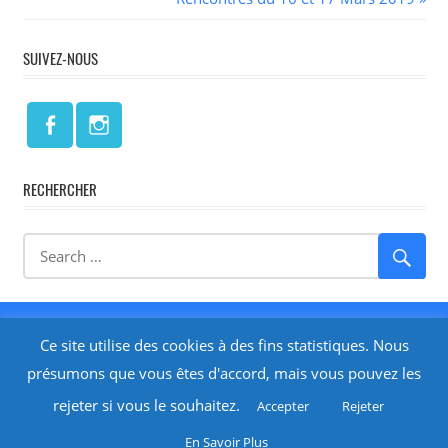
de
Post:
l’article
SUIVEZ-NOUS
RECHERCHER
Réalisé par
Isabelle LARRODÉ - Cre@Net64
-
Mentions
Ce site utilise des cookies à des fins statistiques. Nous
Légales
présumons que vous êtes d'accord, mais vous pouvez les
rejeter si vous le souhaitez.
Accepter
Rejeter
Planning
En Savoir Plus