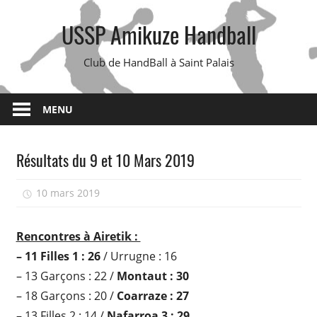
Skip
USSP Amikuze Handball
to
content
Club de HandBall à Saint Palais
MENU
Résultats du 9 et 10 Mars 2019
10 mars 2019
USSP Handball
Rencontres à Airetik :
– 11 Filles 1 : 26
/ Urrugne : 16
– 13 Garçons : 22 /
Montaut : 30
– 18 Garçons : 20 /
Coarraze : 27
– 13 Filles 2 : 14 /
Nafarroa 3 : 29