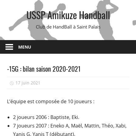
Skip
USSP Amikuze Handball
to
content
Club de HandBall à Saint Palais
MENU
-15G : bilan saison 2020-2021
17 juin 2021
isadmin
L’équipe est composée de 10 joueurs :
2 joueurs 2006 : Baptiste, Eki.
7 joueurs 2007 : Eneko A, Maël, Mattin, Théo, Xabi,
Yanis G, Yanis T (débutant).