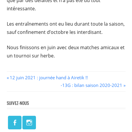
que par des défaites et n’a pas été du tout
intéressante.
Les entraînements ont eu lieu durant toute la saison,
sauf confinement d’octobre les interdisant.
Nous finissons en juin avec deux matches amicaux et
un tournoi sur herbe.
Navigation
Previous
12 juin 2021 : journée hand à Airetik !!
Post:
Next
-13G : bilan saison 2020-2021
de
Post:
l’article
SUIVEZ-NOUS