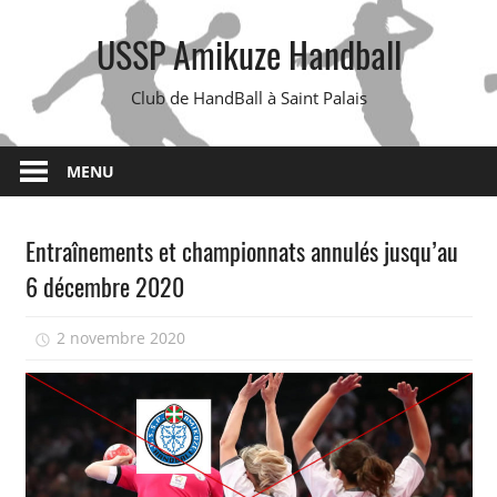
Skip
USSP Amikuze Handball
to
content
Club de HandBall à Saint Palais
MENU
Entraînements et championnats annulés jusqu’au
6 décembre 2020
2 novembre 2020
isadmin