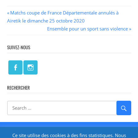
Navigation
Previous
Matchs coupe de France Départementale annulés à
Post:
Airetik le dimanche 25 octobre 2020
de
Next
Ensemble pour un sport sans violence
l’article
Post:
SUIVEZ-NOUS
RECHERCHER
Réalisé par
Isabelle LARRODÉ - Cre@Net64
-
Mentions
Ce site utilise des cookies à des fins statistiques. Nous
Légales