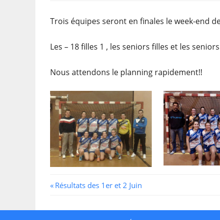
Trois équipes seront en finales le week-end des
Les – 18 filles 1 , les seniors filles et les sen
Nous attendons le planning rapidement!!
Navigation
Previous
Résultats des 1er et 2 Juin
Post:
de