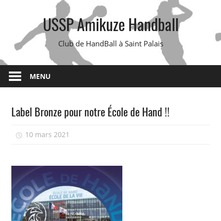
Skip
USSP Amikuze Handball
to
content
Club de HandBall à Saint Palais
MENU
Label Bronze pour notre École de Hand !!
10 mars 2021
isadmin