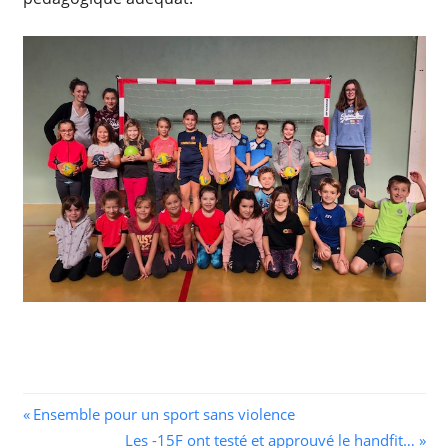
Navigation
Previous
Ensemble pour un sport sans violence
Post:
Next
Les -15F ont testé et approuvé le handfit…