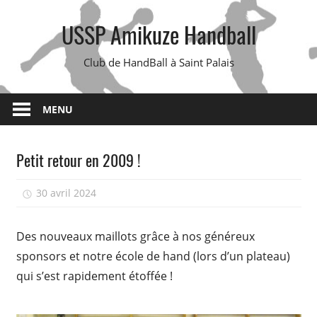
Skip
USSP Amikuze Handball
to
content
Club de HandBall à Saint Palais
MENU
Petit retour en 2009 !
30 avril 2024
isadmin
Des nouveaux maillots grâce à nos généreux
sponsors et notre école de hand (lors d’un plateau)
qui s’est rapidement étoffée !