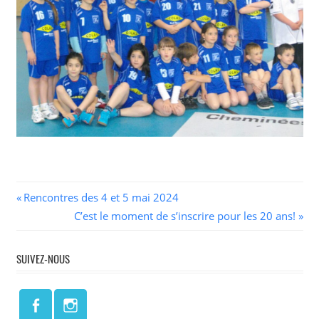
Navigation
Previous
Rencontres des 4 et 5 mai 2024
Post:
Next
C’est le moment de s’inscrire pour les 20 ans!
de
Post:
l’article
SUIVEZ-NOUS