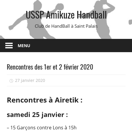
Skip
USSP Amikuze Handball
to
content
Club de HandBall à Saint Palais
MENU
Rencontres des 1er et 2 février 2020
27 janvier 2020
isadmin
Rencontres à Airetik :
samedi 25 janvier :
– 15 Garçons contre Lons à 15h