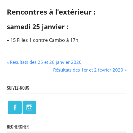
Rencontres à l’extérieur :
samedi 25 janvier :
– 15 Filles 1 contre Cambo à 17h
Navigation
Previous
Résultats des 25 et 26 janvier 2020
Post:
Next
Résultats des 1er et 2 février 2020
de
Post:
l’article
SUIVEZ-NOUS
RECHERCHER