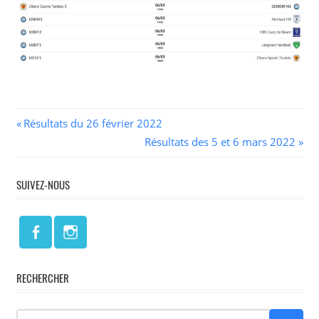
Navigation
Previous
Résultats du 26 février 2022
Post:
Next
Résultats des 5 et 6 mars 2022
de
Post:
l’article
SUIVEZ-NOUS
RECHERCHER