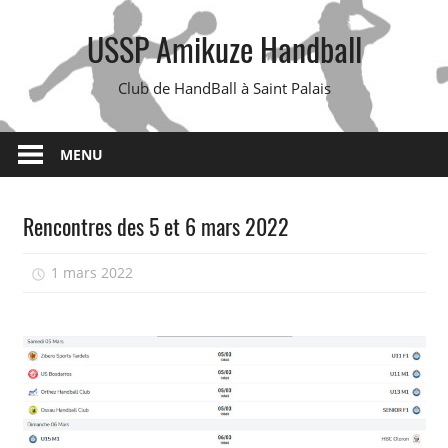
Skip
USSP Amikuze Handball
to
content
Club de HandBall à Saint Palais
MENU
Rencontres des 5 et 6 mars 2022
1 mars 2022
isadmin