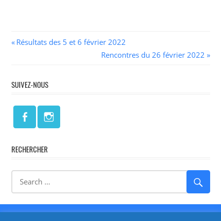
Navigation
Previous
Résultats des 5 et 6 février 2022
Post:
Next
Rencontres du 26 février 2022
de
Post:
l’article
SUIVEZ-NOUS
RECHERCHER
Réalisé par
Isabelle LARRODÉ - Cre@Net64
-
Mentions