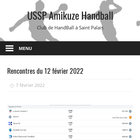
Skip
USSP Amikuze Handball
to
content
Club de HandBall à Saint Palais
MENU
Rencontres du 12 février 2022
7 février 2022
isadmin