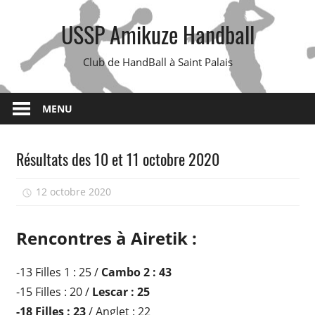
Skip
USSP Amikuze Handball
to
content
Club de HandBall à Saint Palais
MENU
Résultats des 10 et 11 octobre 2020
12 octobre 2020
isadmin
Rencontres à Airetik :
-13 Filles 1 : 25 /
Cambo 2 : 43
-15 Filles : 20 /
Lescar : 25
-18 Filles : 23
/ Anglet : 22