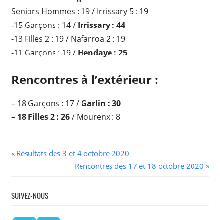
Seniors Hommes : 19 / Irrissary 5 : 19
-15 Garçons : 14 /
Irrissary : 44
-13 Filles 2 : 19 / Nafarroa 2 : 19
-11 Garçons : 19 /
Hendaye : 25
Rencontres à l’extérieur :
– 18 Garçons : 17 /
Garlin : 30
– 18 Filles 2 : 26
/ Mourenx : 8
Navigation
Previous
Résultats des 3 et 4 octobre 2020
Post:
Next
Rencontres des 17 et 18 octobre 2020
de
Post:
l’article
SUIVEZ-NOUS