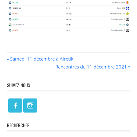
Navigation
Previous
Samedi 11 décembre à Airetik
Post:
Next
Rencontres du 11 décembre 2021
de
Post:
l’article
SUIVEZ-NOUS
RECHERCHER