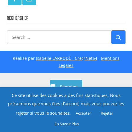
RECHERCHER
Réalisé par
Isabelle LARRODÉ - Cre@Net64
-
Mentions
Légales
Planning
Ce site utilise des cookies à des fins statistiques. Nous
présumons que vous êtes d'accord, mais vous pouvez les
rejeter si vous le souhaitez.
Accepter
Rejeter
En Savoir Plus