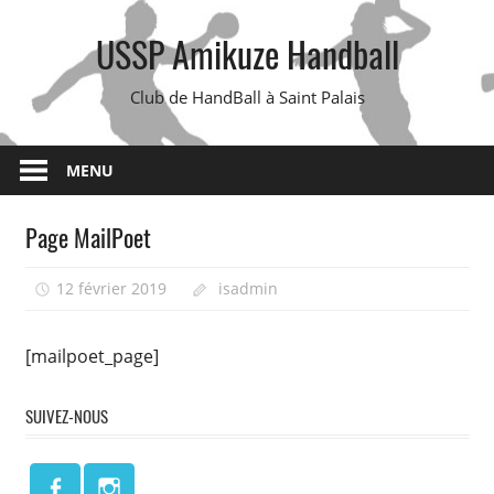
Skip
USSP Amikuze Handball
to
content
Club de HandBall à Saint Palais
MENU
Page MailPoet
12 février 2019
isadmin
[mailpoet_page]
SUIVEZ-NOUS