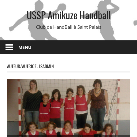
Skip
USSP Amikuze Handball
to
content
Club de HandBall à Saint Palais
MENU
AUTEUR/AUTRICE :
ISADMIN