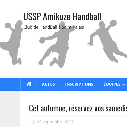
Skip
to
USSP Amikuze Handball
content
Club de HandBall à Saint Palais
ACCUEIL
ACTUS
INSCRIPTIONS
ÉQUIPES
Cet automne, réservez vos samedis
13 septembre 2022
isadmin