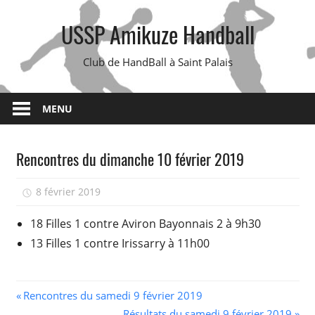
Skip
USSP Amikuze Handball
to
content
Club de HandBall à Saint Palais
MENU
Rencontres du dimanche 10 février 2019
8 février 2019
isadmin
18 Filles 1 contre Aviron Bayonnais 2 à 9h30
13 Filles 1 contre Irissarry à 11h00
Navigation
Previous
Rencontres du samedi 9 février 2019
Post:
Next
Résultats du samedi 9 février 2019