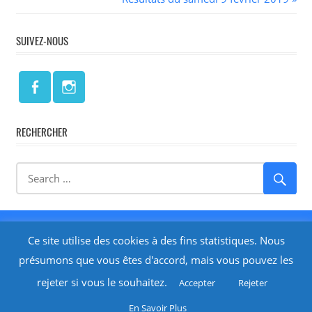
de
Post:
l’article
SUIVEZ-NOUS
RECHERCHER
Réalisé par
Isabelle LARRODÉ - Cre@Net64
-
Mentions
Ce site utilise des cookies à des fins statistiques. Nous
Légales
présumons que vous êtes d'accord, mais vous pouvez les
rejeter si vous le souhaitez.
Accepter
Rejeter
Planning
En Savoir Plus