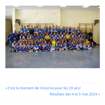
Navigation
Previous
C’est le moment de s’inscrire pour les 20 ans!
Post:
Next
Résultats des 4 et 5 mai 2024
de
Post: