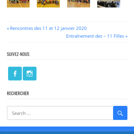
Navigation
Previous
Rencontres des 11 et 12 janvier 2020
Post:
Next
Entraînement des – 11 Filles
de
Post:
l’article
SUIVEZ-NOUS
RECHERCHER