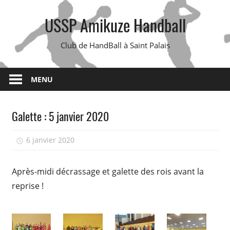
Skip
USSP Amikuze Handball
to
content
Club de HandBall à Saint Palais
MENU
Galette : 5 janvier 2020
6 janvier 2020
isadmin
Après-midi décrassage et galette des rois avant la
reprise !