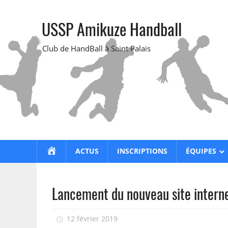
Skip
to
USSP Amikuze Handball
content
Club de HandBall à Saint Palais
ACCUEIL
ACTUS
INSCRIPTIONS
ÉQUIPES
Lancement du nouveau site intern
12 février 2019
isadmin