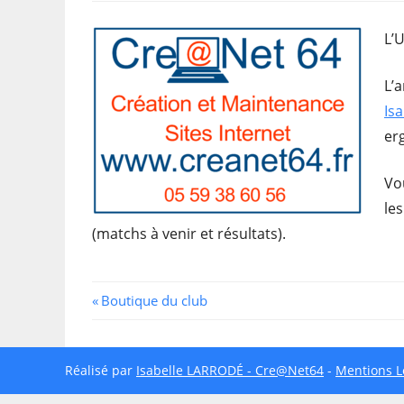
L’
L’a
Is
er
Vou
le
(matchs à venir et résultats).
Navigation
Previous
Boutique du club
Post:
de
l’article
Réalisé par
Isabelle LARRODÉ - Cre@Net64
-
Mentions L