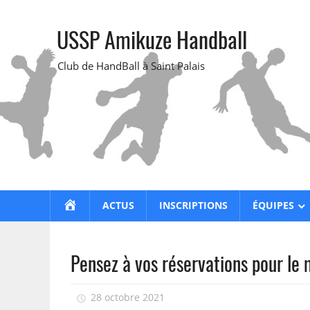
Skip
to
USSP Amikuze Handball
content
Club de HandBall à Saint Palais
ACCUEIL
ACTUS
INSCRIPTIONS
ÉQUIPES
Pensez à vos réservations pour le 
28 octobre 2021
isadmin