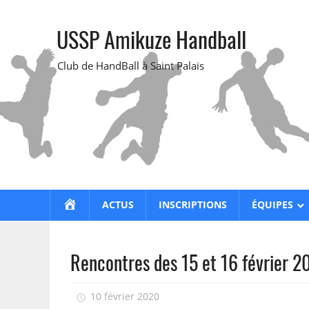
Skip
to
USSP Amikuze Handball
content
Club de HandBall à Saint Palais
ACCUEIL
ACTUS
INSCRIPTIONS
ÉQUIPES
Rencontres des 15 et 16 février 2
10 février 2020
isadmin