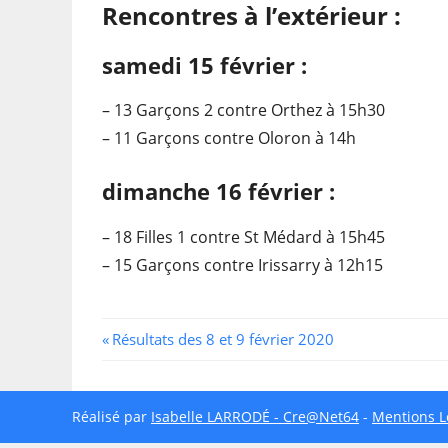
Rencontres à l’extérieur :
samedi 15 février :
– 13 Garçons 2 contre Orthez à 15h30
– 11 Garçons contre Oloron à 14h
dimanche 16 février :
– 18 Filles 1 contre St Médard à 15h45
– 15 Garçons contre Irissarry à 12h15
Navigation
Previous
Résultats des 8 et 9 février 2020
Post:
de
l’article
Réalisé par
Isabelle LARRODÉ - Cre@Net64
-
Mentions L