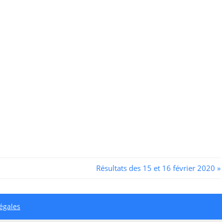
Next
Résultats des 15 et 16 février 2020
Post:
égales