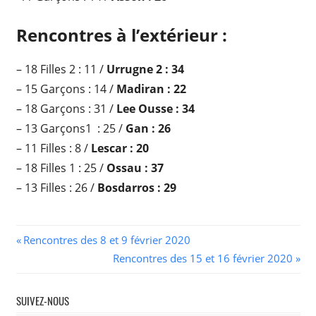
Rencontres à l’extérieur :
– 18 Filles 2 : 11 /
Urrugne 2 : 34
– 15 Garçons : 14 /
Madiran : 22
– 18 Garçons : 31 /
Lee Ousse : 34
– 13 Garçons1 : 25 /
Gan : 26
– 11 Filles : 8 /
Lescar : 20
– 18 Filles 1 : 25 /
Ossau : 37
– 13 Filles : 26 /
Bosdarros : 29
Navigation
Previous
Rencontres des 8 et 9 février 2020
Post:
Next
Rencontres des 15 et 16 février 2020
de
Post:
l’article
SUIVEZ-NOUS