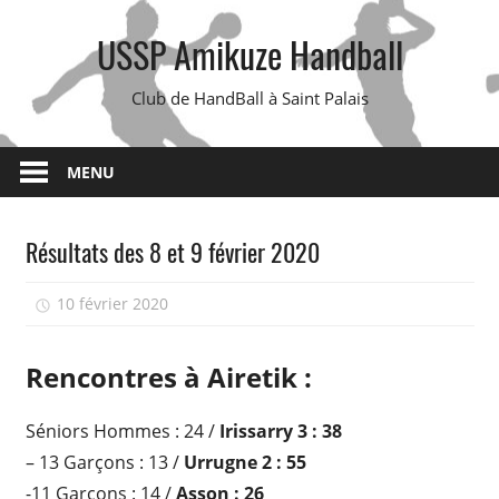
Skip
USSP Amikuze Handball
to
content
Club de HandBall à Saint Palais
MENU
Résultats des 8 et 9 février 2020
10 février 2020
isadmin
Rencontres à Airetik :
Séniors Hommes : 24 /
Irissarry 3 : 38
– 13 Garçons : 13 /
Urrugne 2 : 55
-11 Garçons : 14 /
Asson : 26