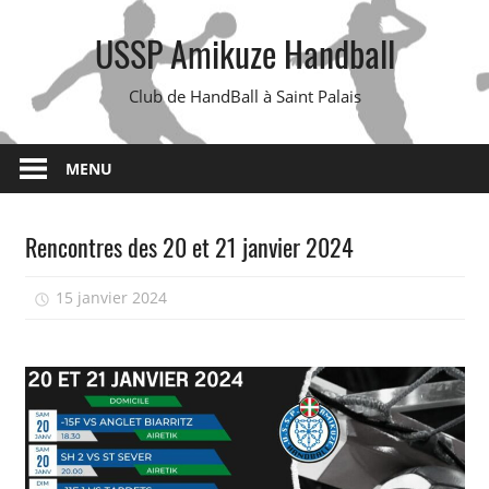
Skip
USSP Amikuze Handball
to
content
Club de HandBall à Saint Palais
MENU
Rencontres des 20 et 21 janvier 2024
15 janvier 2024
isadmin