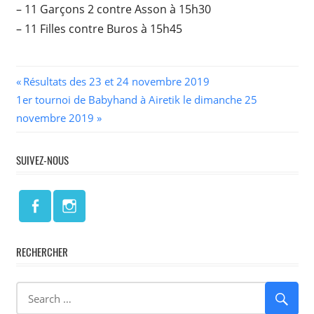
– 11 Garçons 2 contre Asson à 15h30
– 11 Filles contre Buros à 15h45
Navigation
Previous
Résultats des 23 et 24 novembre 2019
Next
Post:
1er tournoi de Babyhand à Airetik le dimanche 25
de
Post:
novembre 2019
l’article
SUIVEZ-NOUS
RECHERCHER