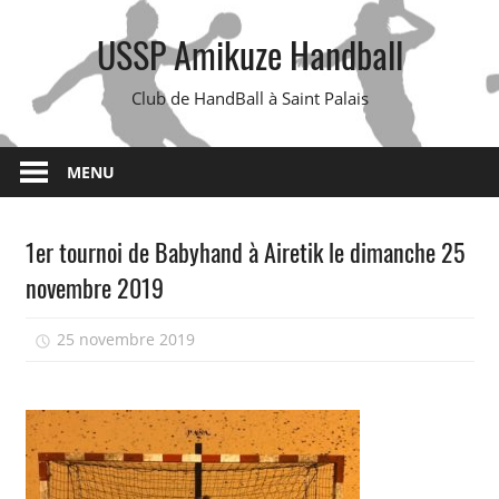
Skip
USSP Amikuze Handball
to
content
Club de HandBall à Saint Palais
MENU
1er tournoi de Babyhand à Airetik le dimanche 25
novembre 2019
25 novembre 2019
isadmin