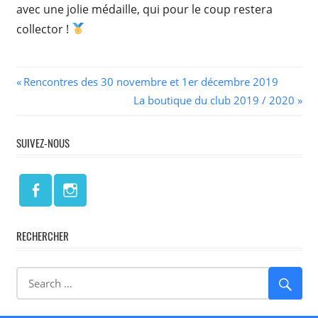
avec une jolie médaille, qui pour le coup restera
collector !
Navigation
Previous
Rencontres des 30 novembre et 1er décembre 2019
Post:
Next
La boutique du club 2019 / 2020
de
Post:
l’article
SUIVEZ-NOUS
RECHERCHER