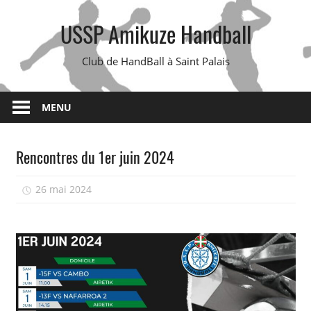
Skip
USSP Amikuze Handball
to
content
Club de HandBall à Saint Palais
MENU
Rencontres du 1er juin 2024
26 mai 2024
isadmin