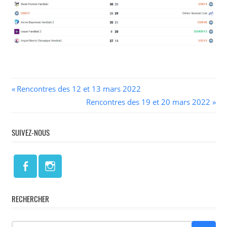
Navigation
Previous
Rencontres des 12 et 13 mars 2022
Post:
Next
Rencontres des 19 et 20 mars 2022
de
Post:
l’article
SUIVEZ-NOUS
RECHERCHER