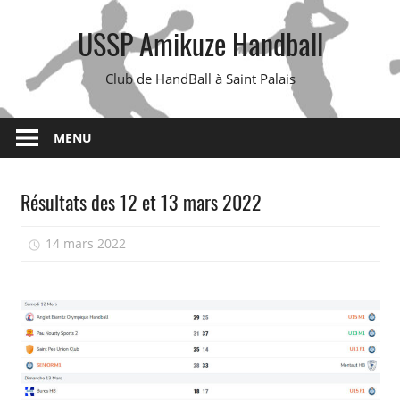
Skip
USSP Amikuze Handball
to
content
Club de HandBall à Saint Palais
MENU
Résultats des 12 et 13 mars 2022
14 mars 2022
isadmin