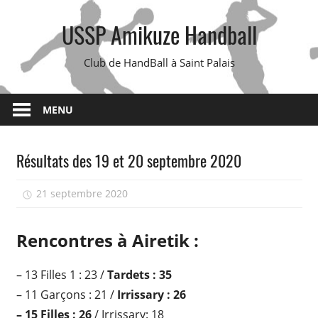
Skip
USSP Amikuze Handball
to
content
Club de HandBall à Saint Palais
MENU
Résultats des 19 et 20 septembre 2020
21 septembre 2020
isadmin
Rencontres à Airetik :
– 13 Filles 1 : 23 /
Tardets : 35
– 11 Garçons : 21 /
Irrissary : 26
– 15 Filles : 26
/ Irrissary: 18