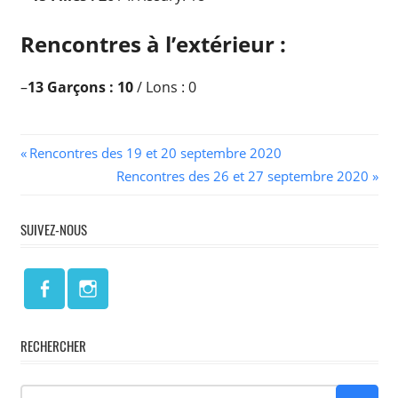
Rencontres à l’extérieur :
–
13 Garçons : 10
/ Lons : 0
Navigation
Previous
Rencontres des 19 et 20 septembre 2020
Post:
Next
Rencontres des 26 et 27 septembre 2020
de
Post:
l’article
SUIVEZ-NOUS
RECHERCHER