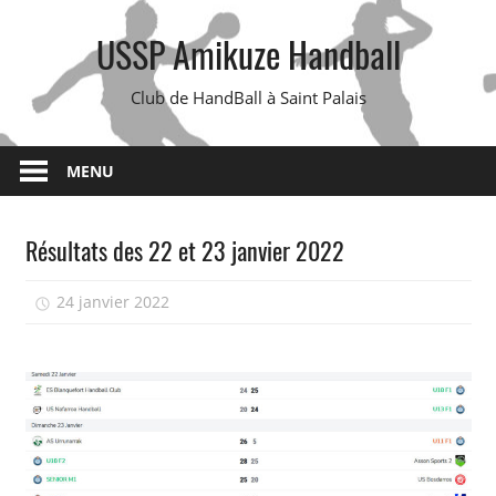
Skip
USSP Amikuze Handball
to
content
Club de HandBall à Saint Palais
MENU
Résultats des 22 et 23 janvier 2022
24 janvier 2022
isadmin