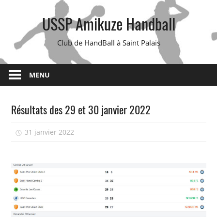
Skip
USSP Amikuze Handball
to
content
Club de HandBall à Saint Palais
MENU
Résultats des 29 et 30 janvier 2022
31 janvier 2022
isadmin