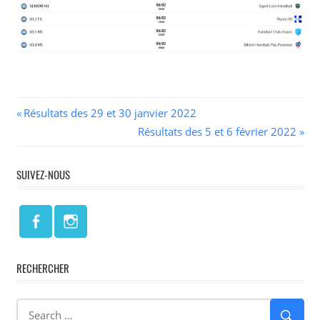
Navigation
Previous
Résultats des 29 et 30 janvier 2022
Post:
Next
Résultats des 5 et 6 février 2022
de
Post:
l’article
SUIVEZ-NOUS
RECHERCHER