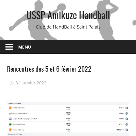
Skip
USSP Amikuze Handball
to
content
Club de HandBall à Saint Palais
MENU
Rencontres des 5 et 6 février 2022
31 janvier 2022
isadmin