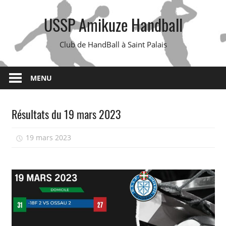
Skip
USSP Amikuze Handball
to
content
Club de HandBall à Saint Palais
MENU
Résultats du 19 mars 2023
19 mars 2023
isadmin