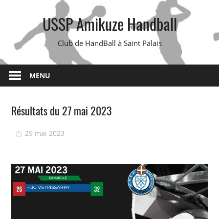
Skip
USSP Amikuze Handball
to
content
Club de HandBall à Saint Palais
MENU
Résultats du 27 mai 2023
29 mai 2023
isadmin