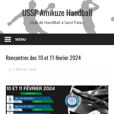
Skip
USSP Amikuze Handball
to
content
Club de HandBall à Saint Palais
MENU
Rencontres des 10 et 11 février 2024
5 février 2024
isadmin