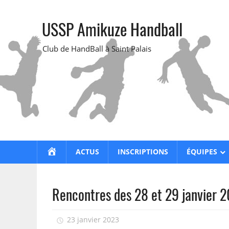
Skip
to
USSP Amikuze Handball
content
Club de HandBall à Saint Palais
ACCUEIL
ACTUS
INSCRIPTIONS
ÉQUIPES
Rencontres des 28 et 29 janvier 
23 janvier 2023
isadmin