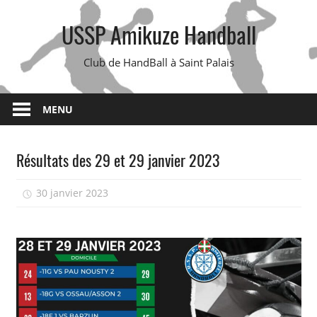
Skip
USSP Amikuze Handball
to
content
Club de HandBall à Saint Palais
MENU
Résultats des 29 et 29 janvier 2023
30 janvier 2023
isadmin