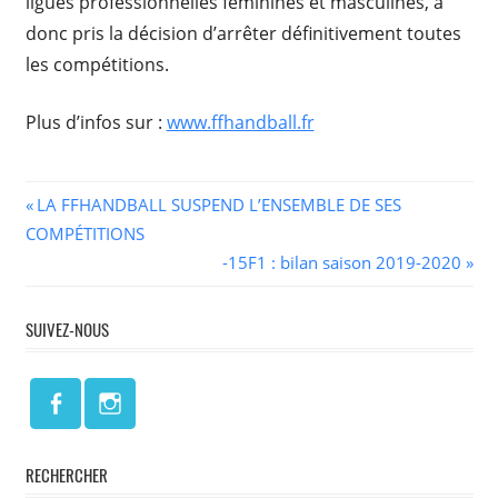
ligues professionnelles féminines et masculines, a
donc pris la décision d’arrêter définitivement toutes
les compétitions.
Plus d’infos sur :
www.ffhandball.fr
Navigation
Previous
LA FFHANDBALL SUSPEND L’ENSEMBLE DE SES
Post:
COMPÉTITIONS
de
Next
-15F1 : bilan saison 2019-2020
l’article
Post:
SUIVEZ-NOUS
RECHERCHER