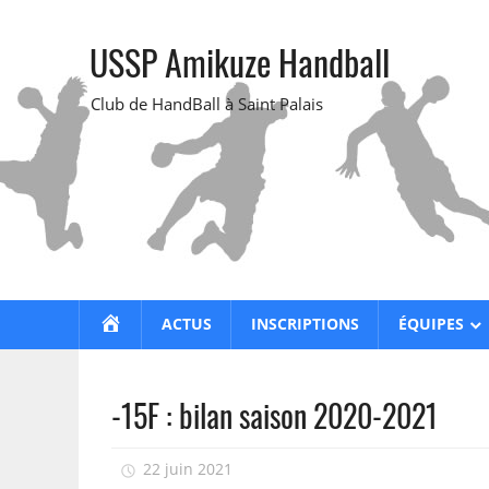
Skip
to
USSP Amikuze Handball
content
Club de HandBall à Saint Palais
ACCUEIL
ACTUS
INSCRIPTIONS
ÉQUIPES
-15F : bilan saison 2020-2021
22 juin 2021
isadmin