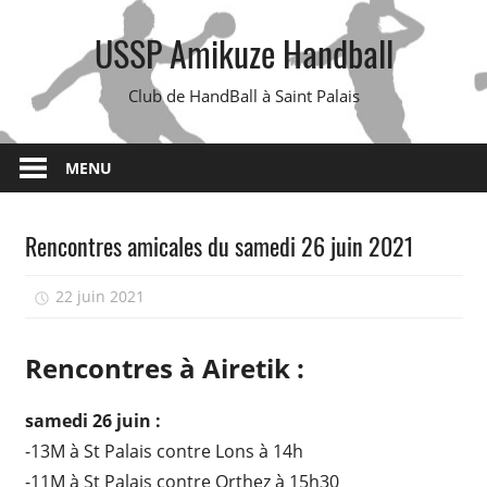
Skip
USSP Amikuze Handball
to
content
Club de HandBall à Saint Palais
MENU
Rencontres amicales du samedi 26 juin 2021
22 juin 2021
isadmin
Rencontres à Airetik :
samedi 26 juin :
-13M à St Palais contre Lons à 14h
-11M à St Palais contre Orthez à 15h30